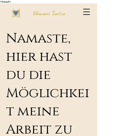
>head<
Bhavani Tantra
Namaste,
hier hast
du die
Möglichkei
t meine
Arbeit zu